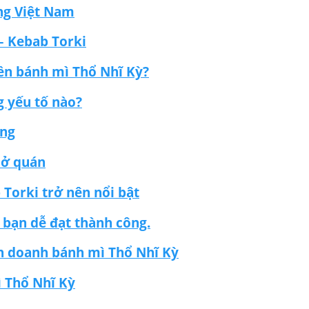
ờng Việt Nam
– Kebab Torki
ền bánh mì Thổ Nhĩ Kỳ?
 yếu tố nào?
ống
mở quán
Torki trở nên nổi bật
 bạn dễ đạt thành công.
nh doanh bánh mì Thổ Nhĩ Kỳ
 Thổ Nhĩ Kỳ