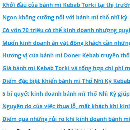
Khởi đầu của bánh mì Kebab Torki tại thị trư
Ngon không cưỡng nổi với bánh mì thổ nhĩ kỳ 
Có vốn 70 triệu có thể kinh doanh nhượng quy
Muốn kinh doanh ăn vặt đông khách cần những
Hương vị của bánh mì Doner Kebab truyền th
Giá bánh mì Kebab Torki và tổng hợp chi phí 
Điểm đặc biệt khiến bánh mì Thổ Nhĩ Kỳ Kebab 
5 bí quyết kinh doanh bánh mì Thổ Nhĩ Kỳ giúp
Nguyên do của việc thua lỗ, mất khách khi ki
Điểm qua những rủi ro khi kinh doanh bánh mì