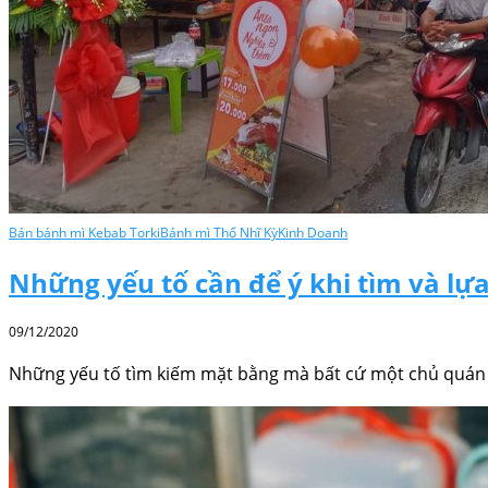
Bán bánh mì Kebab Torki
Bánh mì Thổ Nhĩ Kỳ
Kinh Doanh
Những yếu tố cần để ý khi tìm và l
09/12/2020
Những yếu tố tìm kiếm mặt bằng mà bất cứ một chủ quá