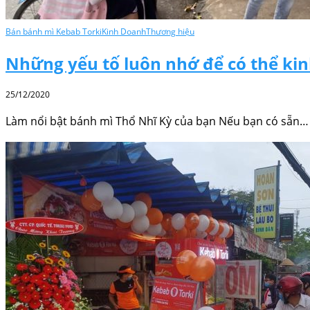
Bán bánh mì Kebab Torki
Kinh Doanh
Thương hiệu
Những yếu tố luôn nhớ để có thể ki
25/12/2020
Làm nổi bật bánh mì Thổ Nhĩ Kỳ của bạn Nếu bạn có sẵn…