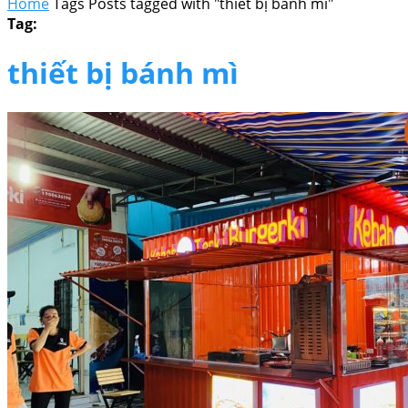
Home
Tags
Posts tagged with "thiết bị bánh mì"
Tag:
thiết bị bánh mì