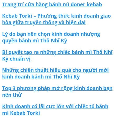
Trang trí cửa hàng bánh mì doner kebab
Kebab Torki – Phương thức kinh doanh giao
hòa giữa truyền thống và hiện đại
Lý do bạn nên chọn kinh doanh nhượng
quyền bánh mì Thổ Nhĩ Kỳ
Bí quyết tạo ra những chiếc bánh mì Thổ Nhĩ
Kỳ chuẩn vị
Những chiến thuật hiệu quả cho người mới
kinh doanh bánh mì Thổ Nhĩ Kỳ
Top 3 phương pháp mở rộng kinh doanh bạn
nên thử
Kinh doanh có lãi cực lớn với chiếc tủ bánh
mì Kebab Torki