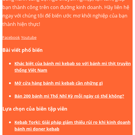
bạn thành công trên con đường kinh doanh. Hãy liên hệ
ngay với chúng tôi để biến ước mơ khởi nghiệp của bạn
thành hiện thực!
Facebook
Youtube
Bài viết phổ biến
Khác biệt của bánh mì kebab so với bánh mì thịt truyền
thống Việt Nam
Mở cửa hàng bánh mì kebab cần những gì
Bán 200 bánh mì Thổ Nhĩ Kỳ mỗi ngày có thể không?
Lựa chọn của biên tập viên
Kebab Torki: Giải pháp giảm thiểu rủi ro khi kinh doanh
bánh mì doner kebab