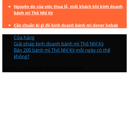
Nguyên do của việc thua lỗ, mất khách khi kinh doanh
bánh mì Thổ Nhĩ Kỳ
Cần chuẩn bị gì để kinh doanh bánh mì doner kebab
Cửa hàng
Giải pháp kinh doanh bánh mì Thổ Nhĩ Kỳ
Bán 200 bánh mì Thổ Nhĩ Kỳ mỗi ngày có thể
không?
@2024 - TorkiFood. All Right Reserved.