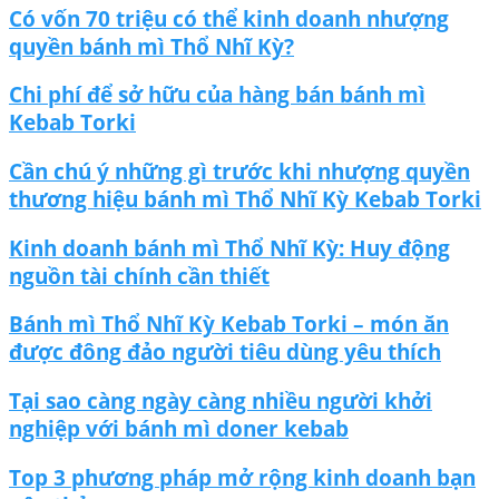
Có vốn 70 triệu có thể kinh doanh nhượng
quyền bánh mì Thổ Nhĩ Kỳ?
Chi phí để sở hữu của hàng bán bánh mì
Kebab Torki
Cần chú ý những gì trước khi nhượng quyền
thương hiệu bánh mì Thổ Nhĩ Kỳ Kebab Torki
Kinh doanh bánh mì Thổ Nhĩ Kỳ: Huy động
nguồn tài chính cần thiết
Bánh mì Thổ Nhĩ Kỳ Kebab Torki – món ăn
được đông đảo người tiêu dùng yêu thích
Tại sao càng ngày càng nhiều người khởi
nghiệp với bánh mì doner kebab
Top 3 phương pháp mở rộng kinh doanh bạn