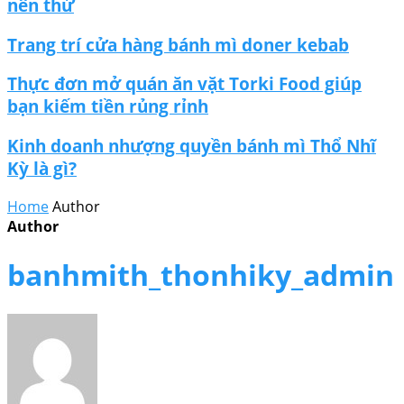
nên thử
Trang trí cửa hàng bánh mì doner kebab
Thực đơn mở quán ăn vặt Torki Food giúp
bạn kiếm tiền rủng rỉnh
Kinh doanh nhượng quyền bánh mì Thổ Nhĩ
Kỳ là gì?
Home
Author
Author
banhmith_thonhiky_admin