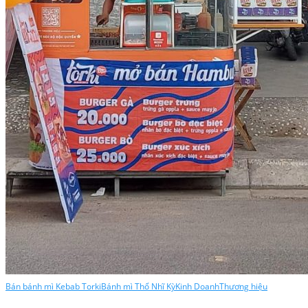
Bán bánh mì Kebab Torki
Bánh mì Thổ Nhĩ Kỳ
Kinh Doanh
Thương hiệu