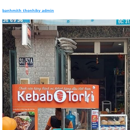
banhmith_thonhiky_admin