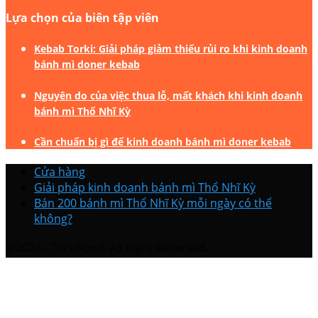
Lựa chọn của biên tập viên
Kebab Torki: Giải pháp giảm thiểu rủi ro khi kinh doanh
bánh mì doner kebab
Nguyên do của việc thua lỗ, mất khách khi kinh doanh
bánh mì Thổ Nhĩ Kỳ
Cần chuẩn bị gì để kinh doanh bánh mì doner kebab
Cửa hàng
Giải pháp kinh doanh bánh mì Thổ Nhĩ Kỳ
Bán 200 bánh mì Thổ Nhĩ Kỳ mỗi ngày có thể
không?
@2024 - TorkiFood. All Right Reserved.