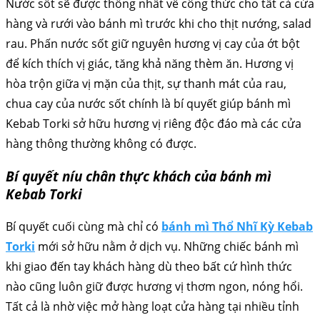
Nước sốt sẽ được thống nhất về công thức cho tất cả cửa
hàng và rưới vào bánh mì trước khi cho thịt nướng, salad
rau. Phấn nước sốt giữ nguyên hương vị cay của ớt bột
để kích thích vị giác, tăng khả năng thèm ăn. Hương vị
hòa trộn giữa vị mặn của thịt, sự thanh mát của rau,
chua cay của nước sốt chính là bí quyết giúp bánh mì
Kebab Torki sở hữu hương vị riêng độc đáo mà các cửa
hàng thông thường không có được.
Bí quyết níu chân thực khách của bánh mì
Kebab Torki
Bí quyết cuối cùng mà chỉ có
bánh mì Thổ Nhĩ Kỳ Kebab
Torki
mới sở hữu nằm ở dịch vụ. Những chiếc bánh mì
khi giao đến tay khách hàng dù theo bất cứ hình thức
nào cũng luôn giữ được hương vị thơm ngon, nóng hổi.
Tất cả là nhờ việc mở hàng loạt cửa hàng tại nhiều tỉnh