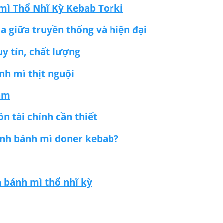
 mì Thổ Nhĩ Kỳ Kebab Torki
a giữa truyền thống và hiện đại
y tín, chất lượng
nh mì thịt nguội
Nam
 tài chính cần thiết
oanh bánh mì doner kebab?
 bánh mì thổ nhĩ kỳ