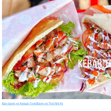
Bán bánh mì Kebab Torki
Bánh mì Thổ Nhĩ Kỳ