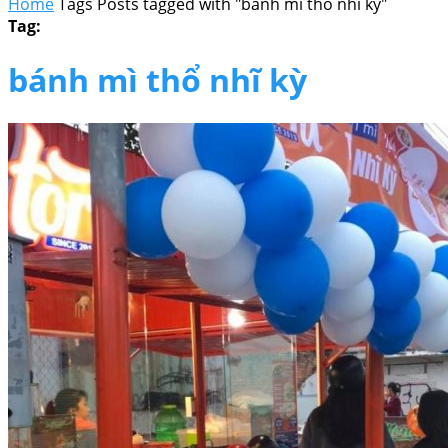
Home
Tags
Posts tagged with "bánh mì thổ nhĩ kỳ"
Tag:
bánh mì thổ nhĩ kỳ