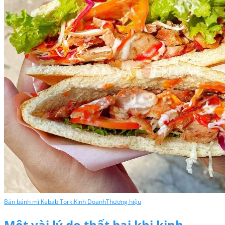
Bán bánh mì Kebab Torki
Kinh Doanh
Thương hiệu
Một vài lý do thất bại khi kinh