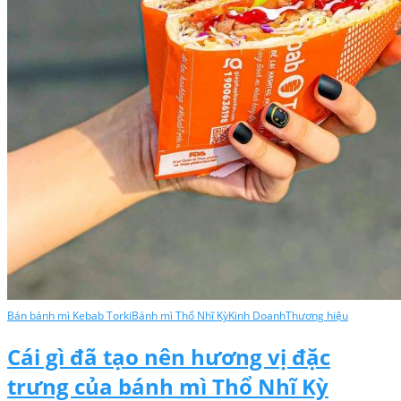
Bán bánh mì Kebab Torki
Bánh mì Thổ Nhĩ Kỳ
Kinh Doanh
Thương hiệu
Cái gì đã tạo nên hương vị đặc
trưng của bánh mì Thổ Nhĩ Kỳ