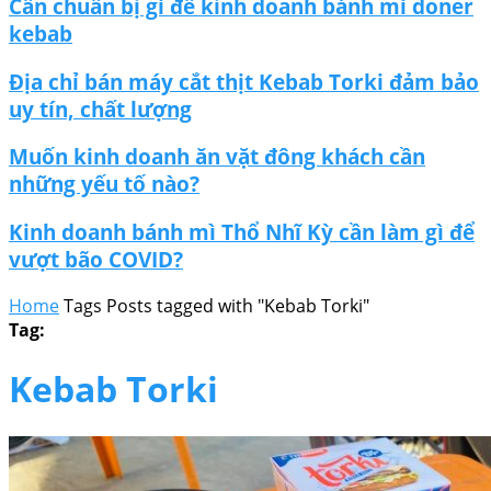
Cần chuẩn bị gì để kinh doanh bánh mì doner
kebab
Địa chỉ bán máy cắt thịt Kebab Torki đảm bảo
uy tín, chất lượng
Muốn kinh doanh ăn vặt đông khách cần
những yếu tố nào?
Kinh doanh bánh mì Thổ Nhĩ Kỳ cần làm gì để
vượt bão COVID?
Home
Tags
Posts tagged with "Kebab Torki"
Tag:
Kebab Torki