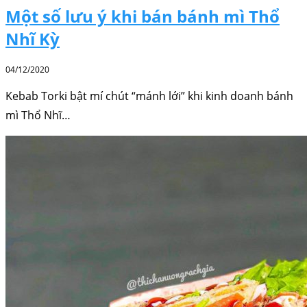
Một số lưu ý khi bán bánh mì Thổ
Nhĩ Kỳ
04/12/2020
Kebab Torki bật mí chút “mánh lới” khi kinh doanh bánh
mì Thổ Nhĩ…