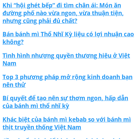
Khi “hội ghét bếp” đi tìm chân ái: Món ăn
đường phố nào vừa ngon, vừa thuận tiện,
nhưng cũng phải đủ chất?
Bán bánh mì Thổ Nhĩ Kỳ liệu có lợi nhuận cao
không?
Tình hình nhượng quyền thương hiệu ở Việt
Nam
Top 3 phương pháp mở rộng kinh doanh bạn
nên thử
Bí quyết để tạo nên sự thơm ngon, hấp dẫn
của bánh mì thổ nhĩ kỳ
Khác biệt của bánh mì kebab so với bánh mì
thịt truyền thống Việt Nam